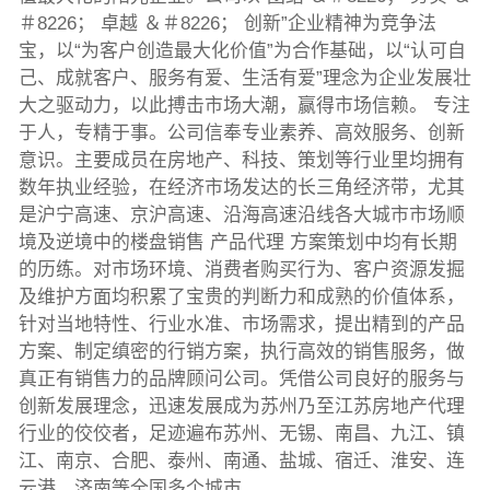
＃8226； 卓越 ＆＃8226； 创新”企业精神为竞争法
宝，以“为客户创造最大化价值”为合作基础，以“认可自
己、成就客户、服务有爱、生活有爱”理念为企业发展壮
大之驱动力，以此搏击市场大潮，赢得市场信赖。 专注
于人，专精于事。公司信奉专业素养、高效服务、创新
意识。主要成员在房地产、科技、策划等行业里均拥有
数年执业经验，在经济市场发达的长三角经济带，尤其
是沪宁高速、京沪高速、沿海高速沿线各大城市市场顺
境及逆境中的楼盘销售 产品代理 方案策划中均有长期
的历练。对市场环境、消费者购买行为、客户资源发掘
及维护方面均积累了宝贵的判断力和成熟的价值体系，
针对当地特性、行业水准、市场需求，提出精到的产品
方案、制定缜密的行销方案，执行高效的销售服务，做
真正有销售力的品牌顾问公司。凭借公司良好的服务与
创新发展理念，迅速发展成为苏州乃至江苏房地产代理
行业的佼佼者，足迹遍布苏州、无锡、南昌、九江、镇
江、南京、合肥、泰州、南通、盐城、宿迁、淮安、连
云港、济南等全国多个城市。