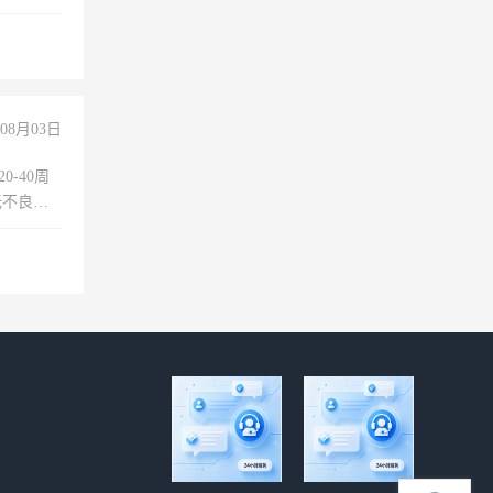
00-
08月03日
0-40周
无不良嗜
准八人间住
倒，每月
0小时