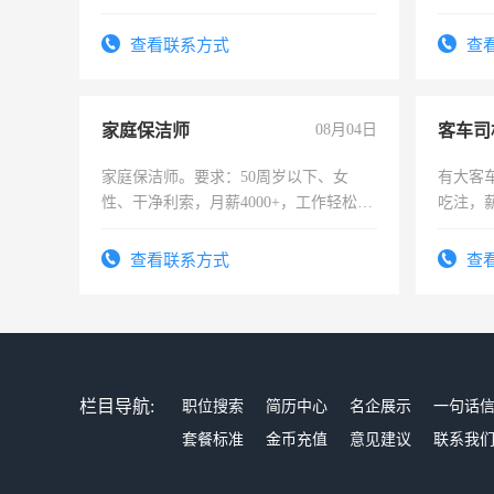
作时间每天8小时，待遇优厚。
可，需
表或者
查看联系方式
查
交五险
家庭保洁师
08月04日
客车司
家庭保洁师。要求：50周岁以下、女
有大客
性、干净利索，月薪4000+，工作轻松，
吃注，
时间灵活，不需坐班，适合宝妈、全职
太太等。
查看联系方式
查
栏目导航:
职位搜索
简历中心
名企展示
一句话
套餐标准
金币充值
意见建议
联系我