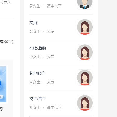
45岁以
黄先生
·
高中以下
文员
张女士
·
大专
80金币)
行政/后勤
钟女士
·
大专
其他职位
卢女士
·
大专
技工/普工
叶女士
·
高中以下
息