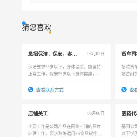
猜您喜欢
急招保洁，保安，客服，工程
08月07日
货车司
保洁要求55岁以下，身体健康，能坚持
招聘货
正常工作，保安55岁以下身体健康，有
吃苦耐劳
责任心形象端庄，遵纪守法，无犯罪记
录，客服要求45岁以下高中以上文化，
查看联系方式
查
懂电脑工作认真，性格开朗有良好沟通
能力，工程，懂水电维修。
店铺美工
08月06日
医药代
主要工作是公司产品在网络店铺的图片
基因公
处理工作，要求熟练运用PS修图软件,工
以下学历