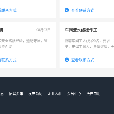
要具有营销经验，从事过医药代
作。包吃住，每月有公休，工资35
有医学资质的优先，底薪+绩效，
4500。
看联系方式
查看联系方式
。
机
08月03日
车间流水线操作工
车安全驾驶经验，遵纪守法，管
招聘车间工人(男)20名，要求：2
薪资面议
岁，电焊工10人，身体健康，
好。薪资：4500-7000元，标
宿，免费发放劳保用品，两班
看联系方式
查看联系方式
25号准时发放工资，工作时间1
信息
招聘资讯
发布简历
企业入驻
会员中心
法律申明
们